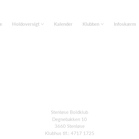
e
Holdoversigt
Kalender
Klubben
Infoskærm
Stenløse Boldklub
Degnebakken 10
3660 Stenløse
Klubhus tlf.: 4717 1725