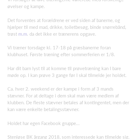
øvelser og kampe.
Det forventes at forældrene er ved siden af banerne, og
hjælper til med mad, drikke, toiletbesøg, binde snørrebånd,
trøst
m.m
. da det ikke er trænerens opgave.
Vi træner torsdage kl. 17-18 på græsbanerne foran
klubhuset. Første træning efter sommerferien er 1/8.
Har dit barn lyst til at komme til prøvetræning kan I bare
møde op. I kan prøve 3 gange før I skal tilmelde jer holdet.
Ca. hver 2. weekend er der kampe i form af 3 mands
stævner. For at deltage i dem skal man være medlem af
klubben. De fleste stævner betales af kontingentet, men der
kan være enkelte betalingsstævner.
Holdet har egen Facebook gruppe...
Stenløse BK årgang 2018, som interessede kan tilmelde sig.