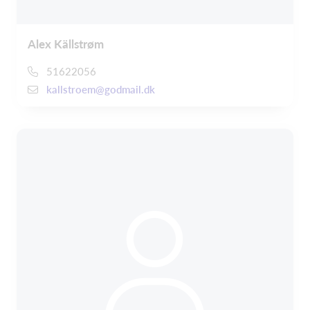
Alex Källstrøm
51622056
kallstroem@godmail.dk