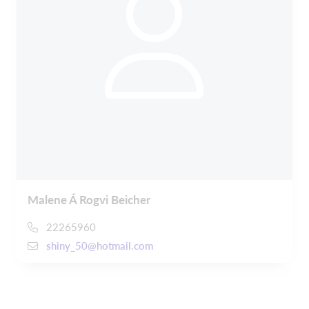
Malene Á Rogvi Beicher
22265960
shiny_50@hotmail.com