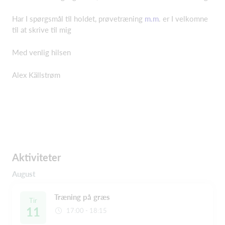
Har I spørgsmål til holdet, prøvetræning
m.m
. er I velkomne
til at skrive til mig
Med venlig hilsen
Alex Källstrøm
Aktiviteter
August
Træning på græs
Tir
11
17:00 - 18:15