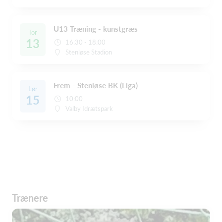
U13 Træning - kunstgræs
Tor
13
16:30 - 18:00
Stenløse Stadion
Frem - Stenløse BK (Liga)
Lør
15
10:00
Valby Idrætspark
Trænere