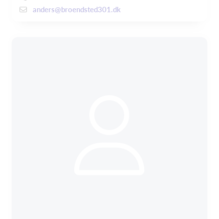
anders@broendsted301.dk