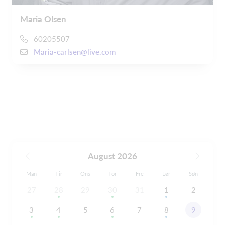
Maria Olsen
60205507
Maria-carlsen@live.com
August 2026
Man
Tir
Ons
Tor
Fre
Lør
Søn
27
28
29
30
31
1
2
3
4
5
6
7
8
9