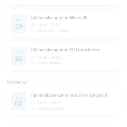
Udebanekamp mod Ølsted IF
Ons
19
19:00 - 20:30
Ølsted Idrætsanlæg
Udebanekamp mod FC Hornsherred
Ons
26
18:30 - 20:00
Skibby Stadion
September
Hjemmebanekamp mod Store Lyngby IF
Ons
02
18:45 - 20:15
Stenløse Stadion